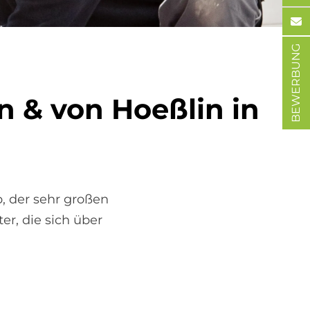
BEWERBUNG
hn & von Hoeß­lin in
b, der sehr großen
er, die sich über