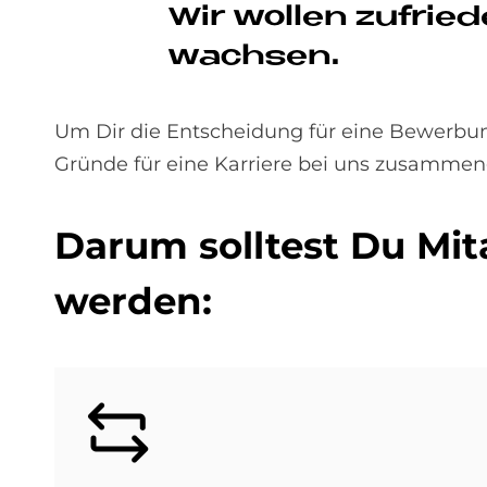
Wir wol­len zu­frie­
wach­sen.
Um Dir die Entscheidung für eine Bewerbun
Gründe für eine Karriere bei uns zusammen
Dar­um soll­test Du Mit­
wer­den:
Bild