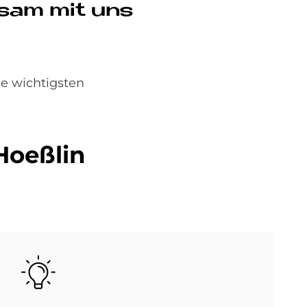
in­sam mit uns
e wichtigsten
Hoeß­lin
Bild