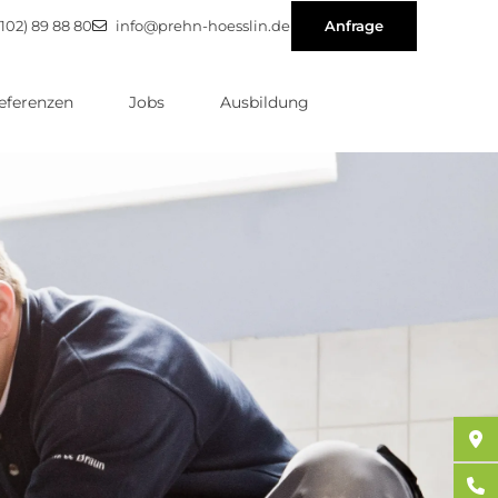
102) 89 88 80
info@prehn-hoesslin.de
Anfrage
eferenzen
Jobs
Ausbildung