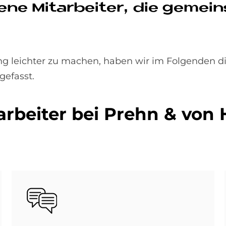
de­ne Mit­ar­bei­ter, die ge­me
g leichter zu machen, haben wir im Folgenden di
gefasst.
ar­bei­ter bei Prehn & von 
Bild