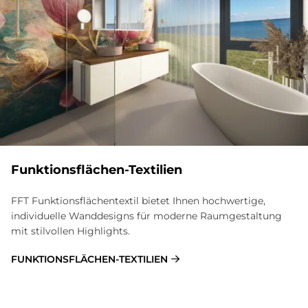
Funk­ti­ons­flä­chen-Tex­ti­li­en
FFT Funktionsflächentextil bietet Ihnen hochwertige,
individuelle Wanddesigns für moderne Raumgestaltung
mit stilvollen Highlights.
FUNK­TI­ONS­FLÄ­CHEN-TEX­TI­LI­EN