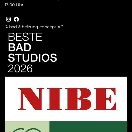
13:00 Uhr
© bad & heizung concept AG
Bild
Bild