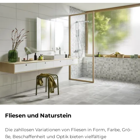
Flie­sen und Na­tur­stein
Die zahllosen Va­ria­tio­nen von Flie­sen in Form, Far­be, Grö­
ße, Be­schaf­fen­heit und Op­tik bieten vielfältige