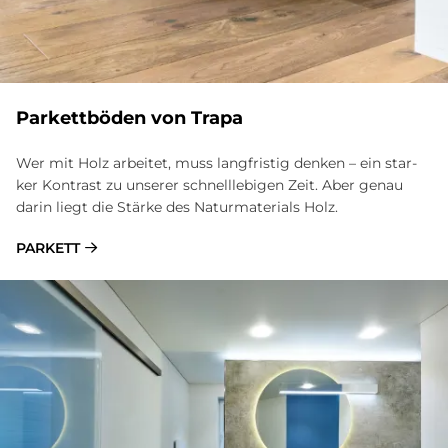
Par­kett­bö­den von Tra­pa
Wer mit Holz ar­bei­tet, muss lang­fri­stig den­ken – ein star­
ker Kon­trast zu un­se­rer schnelllebi­gen Zeit. Aber ge­nau
darin lie­gt die Stär­ke des Na­tur­ma­te­ri­als Holz.
PARKETT