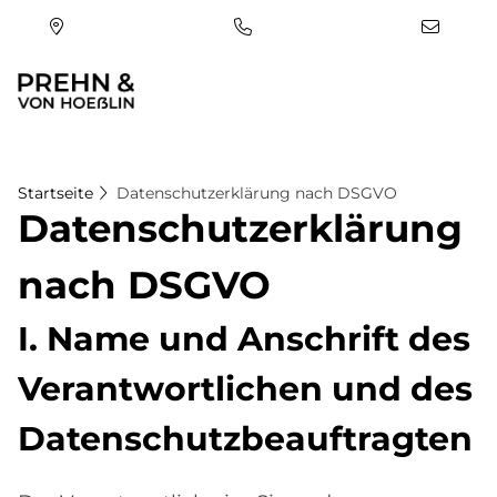
Direkt
zum
Inhalt
Startseite
Datenschutzerklärung nach DSGVO
Da­ten­schutz­er­klä­rung
nach DS­GVO
I. Name und An­schrift des
Ver­ant­wort­li­chen und des
Da­ten­schutz­be­auf­trag­ten